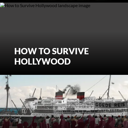
HOW TO SURVIVE HOLLYWOOD
HOW TO SURVIVE
HOLLYWOOD
BEKIJK MEER
ANAK INDIË