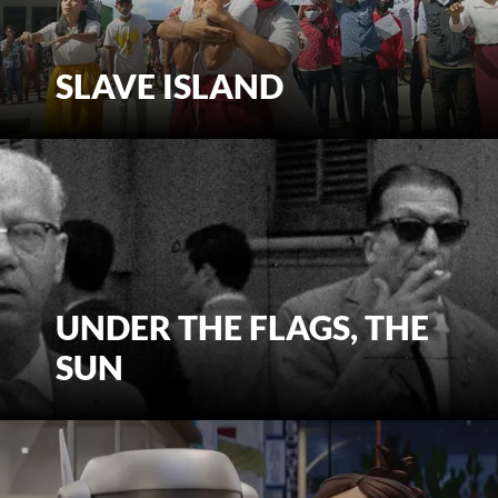
SLAVE ISLAND
BEKIJK MEER
UNDER THE FLAGS, THE SUN
UNDER THE FLAGS, THE
SUN
BEKIJK MEER
SPACE CADET