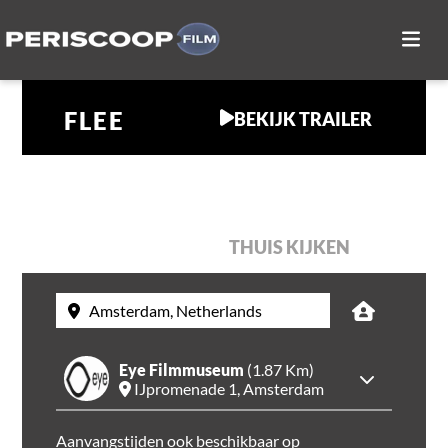
FLEE
BEKIJK TRAILER
IN DE BIOSCOOP
THUIS KIJKEN
Eye Filmmuseum
(1.87 Km)
Tijden &
IJpromenade 1
,
Amsterdam
Aanvangstijden ook beschikbaar op