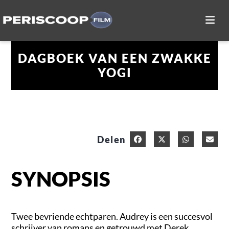
DAGBOEK VAN EEN ZWAKKE
YOGI
Delen
SYNOPSIS
Twee bevriende echtparen. Audrey is een succesvol
schrijver van romans en getrouwd met Derek,